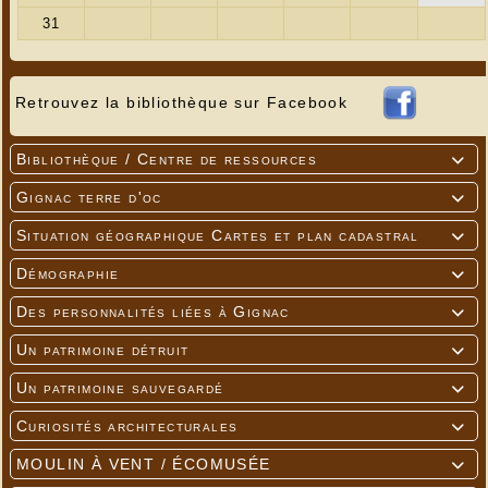
Retrouvez la bibliothèque sur Facebook
Bibliothèque / Centre de ressources

Gignac terre d'oc

Situation géographique Cartes et plan cadastral

Démographie

Des personnalités liées à Gignac

Un patrimoine détruit

Un patrimoine sauvegardé

Curiosités architecturales

MOULIN À VENT / ÉCOMUSÉE
