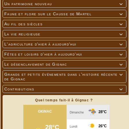
Un patrimoine nouveau

Faune et flore sur le Causse de Martel

Au fil des siècles

La vie religieuse

L'agriculture d'hier à aujourd'hui

Fêtes et loisirs d'hier à aujourd'hui

Le désenclavement de Gignac

Grands et petits événements dans l'histoire récente

de Gignac
Contributions

Quel temps fait-il à Gignac ?