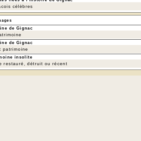
cois célèbres
mages
ine de Gignac
patrimoine
ine de Gignac
t patrimoine
moine insolite
e restauré, détruit ou récent