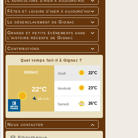
L'agriculture d'hier à aujourd'hui

Fêtes et loisirs d'hier à aujourd'hui

Le désenclavement de Gignac

Grands et petits événements dans

l'histoire récente de Gignac
Contributions

Quel temps fait-il à Gignac ?
Nous contacter

Bibliothèque