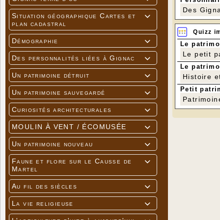
Des Gigna
Situation géographique Cartes et

plan cadastral
Quizz i
Démographie

Le patrimo
Le petit 
Des personnalités liées à Gignac

Le patrimo
Un patrimoine détruit
Histoire e

Petit patri
Un patrimoine sauvegardé

Patrimoin
Curiosités architecturales

MOULIN À VENT / ÉCOMUSÉE

Un patrimoine nouveau

Faune et flore sur le Causse de

Martel
Au fil des siècles

La vie religieuse
