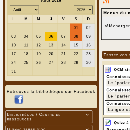
Menus du m
télécharger
Testez vos 
QCM si
Connaissez
Le "parle
Connaissez
Retrouvez la bibliothèque sur Facebook
Le "parle
Connaissez
Langue et 
Bibliothèque / Centre de

ressources
Quizz à
Gignac terre d'oc
Personnali
