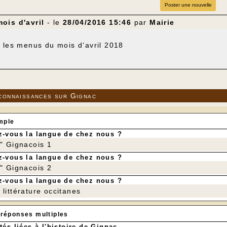
Poster une nouvelle
ois d'avril
- le
28/04/2016 15:46
par
Mairie
 les menus du mois d’avril 2018
connaissances sur Gignac
mple
-vous la langue de chez nous ?
r" Gignacois 1
-vous la langue de chez nous ?
r" Gignacois 2
-vous la langue de chez nous ?
littérature occitanes
 réponses multiples
tés liées à l'histoire de Gignac