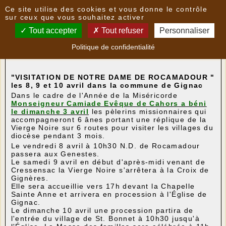
Panneau de gestion des cookies
Ce site utilise des cookies et vous donne le contrôle
Nouvelles
sur ceux que vous souhaitez activer
Tout accepter
Tout refuser
Personnaliser
L'âne Basile sera à Gignac les 8, 9 et 10 avril
- le
Politique de confidentialité
01/04/2016 17:14
par
JeanSignorel
"VISITATION DE NOTRE DAME DE ROCAMADOUR "
les 8, 9 et 10 avril dans la commune de Gignac
Dans le cadre de l'Année de la Miséricorde
Monseigneur Camiade Evêque de Cahors a béni
le dimanche 3 avril
les pèlerins missionnaires qui
accompagneront 6 ânes portant une réplique de la
Vierge Noire sur 6 routes pour visiter les villages du
diocèse pendant 3 mois.
Le vendredi 8 avril à 10h30 N.D. de Rocamadour
passera aux Genestes.
Le samedi 9 avril en début d'après-midi venant de
Cressensac la Vierge Noire s'arrêtera à la Croix de
Gignères.
Elle sera accueillie vers 17h devant la Chapelle
Sainte Anne et arrivera en procession à l'Église de
Gignac.
Le dimanche 10 avril une procession partira de
l'entrée du village de St. Bonnet à 10h30 jusqu'à