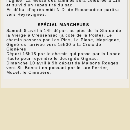
l'Église. La Messe des familles sera célébrée à 11h
et suivi d'un repas tiré du sac.
En début d'après-midi N.D. de Rocamadour partira
vers Reyrevignes.
SPÉCIAL MARCHEURS
Samedi 9 avril à 14h départ au pied de la Statue de
la Vierge à Cressensac (à côté de la Poste). Le
chemin passera par Les Pins, La Plane, Mayrignac,
Gignères, arrivée vers 15h30 à la Croix de
Gignères.
Départ 16h15 par le chemin qui passe par la Lande
Haute pour rejoindre le Bourg de Gignac.
Dimanche 10 avril à 9h départ de Maisons Rouges
vers St. Bonnet en passant par le Lac Ferrier,
Muzet, le Cimetière.