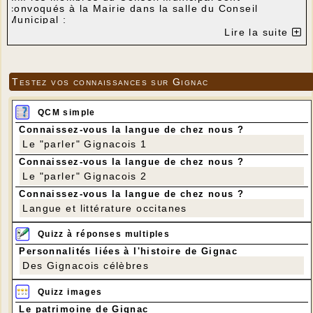
convoqués à la Mairie dans la salle du Conseil
Municipal :
Lire la suite
le mardi 16 février 2016 à 20h00
Gignac, le 10/02/2016
Le Maire
Testez vos connaissances sur Gignac
ORDRE DU JOUR
:
1- Subvention à l'association CAMR concernant la
prise en charge de la location du piano pour
QCM simple
l'organisation d'un concert classique.
Connaissez-vous la langue de chez nous ?
2- Contrat Enfance Jeunesse: Reversement à
Le "parler" Gignacois 1
l'association du Rionet de la subvention CAF perçue
par le commune.
Connaissez-vous la langue de chez nous ?
3- Avis relatif à une demande d'affiliation volontaire
Le "parler" Gignacois 2
au Centre de Gestion de la Fonction Publique
Connaissez-vous la langue de chez nous ?
Territoriale du Lot de la part du
Pôle d'Equilibre
Territorial et Rural Grand Quercy.
Langue et littérature occitanes
4-Tranfert du prêt relatif à l'achat du terrain du
budget assainissement au budget de la commune.
Quizz à réponses multiples
5-Divers
Personnalités liées à l'histoire de Gignac
Des Gignacois célèbres
Quizz images
Le patrimoine de Gignac