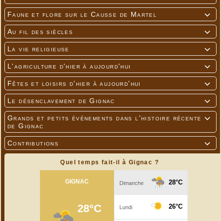
Faune et flore sur le Causse de Martel

Au fil des siècles

La vie religieuse

L'agriculture d'hier à aujourd'hui

Fêtes et loisirs d'hier à aujourd'hui

Le désenclavement de Gignac

Grands et petits événements dans l'histoire récente

de Gignac
Contributions

Quel temps fait-il à Gignac ?