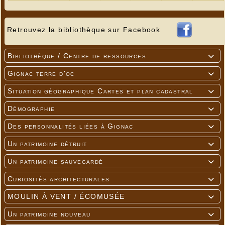
Topographie du boulet
Retrouvez la bibliothèque sur Facebook
Bibliothèque / Centre de ressources

Gignac terre d'oc

Situation géographique Cartes et plan cadastral

Démographie

Des personnalités liées à Gignac

Un patrimoine détruit

Un patrimoine sauvegardé

Entrée du Boulet
Curiosités architecturales

MOULIN À VENT / ÉCOMUSÉE

Un patrimoine nouveau
