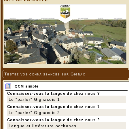
Testez vos connaissances sur Gignac
QCM simple
Regard sur la rivière du Boulet
Connaissez-vous la langue de chez nous ?
Photos prises par le Club de spéléo de Souillac
Le "parler" Gignacois 1
Connaissez-vous la langue de chez nous ?
Le "parler" Gignacois 2
Connaissez-vous la langue de chez nous ?
Langue et littérature occitanes