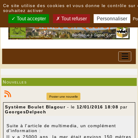
Panneau de gestion des cookies
Ce site utilise des cookies et vous donne le contrôle su
souhaitez activer
Tout accepter
Tout refuser
Personnaliser
Po
Nouvelles
Poster une nouvelle
Système Boulet Blagour
- le
12/01/2016 18:08
par
GeorgesDelpech
Suite à l'article de multimedia, un complément
d'information :
Il y a 25000 ans, la mer était environ 150 mètres