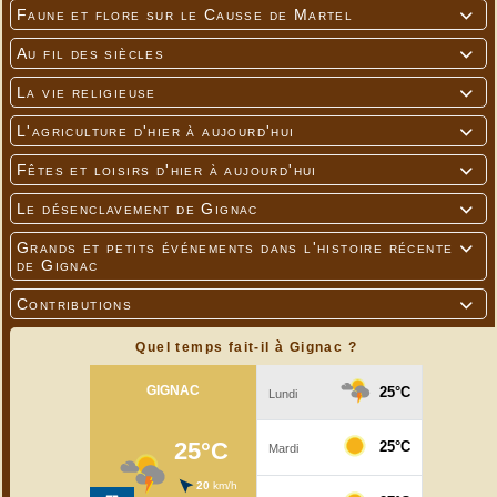
Faune et flore sur le Causse de Martel

Au fil des siècles

La vie religieuse

L'agriculture d'hier à aujourd'hui

Fêtes et loisirs d'hier à aujourd'hui

Le désenclavement de Gignac

Boulet en crue
Grands et petits événements dans l'histoire récente

de Gignac
Contributions

Quel temps fait-il à Gignac ?