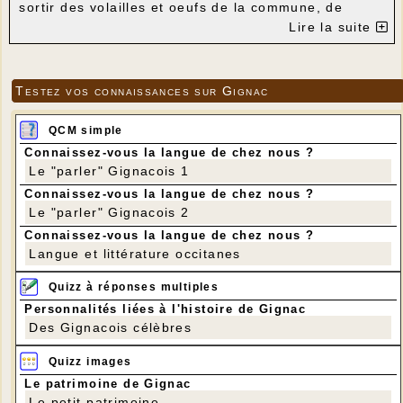
sortir des volailles et oeufs de la commune, de
vendre des volailles non plumées, mesures
Lire la suite
spécifiques portant sur le nettoyage et la
désinfection. (Arrêté paru au Journal officiel le 17
décembre 2015)
Testez vos connaissances sur Gignac
Pour consulter au Journal officiel les
dispositions de l'arrêté du 17 décembre
déterminant des dispositions de lutte
QCM simple
complémentaires contre l'influenza aviaire
Connaissez-vous la langue de chez nous ?
hautement pathogène, cliquer ici.
Le "parler" Gignacois 1
Connaissez-vous la langue de chez nous ?
Le "parler" Gignacois 2
Connaissez-vous la langue de chez nous ?
Langue et littérature occitanes
Quizz à réponses multiples
Personnalités liées à l'histoire de Gignac
Des Gignacois célèbres
Quizz images
Le patrimoine de Gignac
Le petit patrimoine