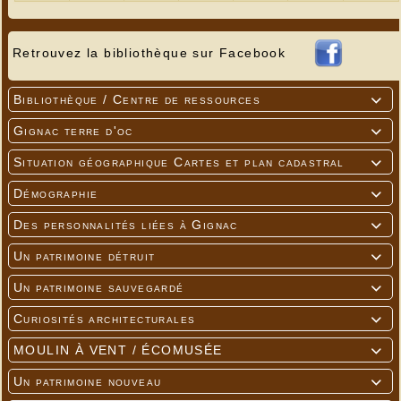
Retrouvez la bibliothèque sur Facebook
Bibliothèque / Centre de ressources

Gignac terre d'oc

Situation géographique Cartes et plan cadastral

Démographie

Des personnalités liées à Gignac

Un patrimoine détruit

Un patrimoine sauvegardé

Curiosités architecturales

MOULIN À VENT / ÉCOMUSÉE

Un patrimoine nouveau
