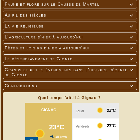
Faune et flore sur le Causse de Martel

Au fil des siècles

La vie religieuse

L'agriculture d'hier à aujourd'hui

Fêtes et loisirs d'hier à aujourd'hui

Le désenclavement de Gignac

Grands et petits événements dans l'histoire récente

de Gignac
Contributions

Quel temps fait-il à Gignac ?