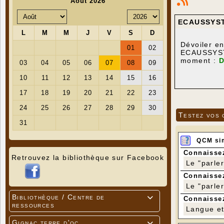
ECAUSSYST
Dévoiler en
ECAUSSYSTEM
moment :
D
Testez vos 
QCM si
Connaissez
Retrouvez la bibliothèque sur Facebook
Le "parle
Connaissez
Le "parle
Pour les no
Bibliothèque / Centre de
frontières 

Connaissez
ressources
Pour les au
Langue et 
produits da
Lors de so
Gignac terre d'oc
