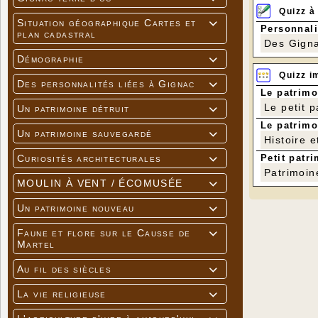
énorme. Le 
Quizz à
leur l’albu
Situation géographique Cartes et

Personnali
Considéré c
plan cadastral
abris, pend
Des Gigna
en anglais,
Démographie

En 2011, l
les formes 
Quizz i
Des personnalités liées à Gignac

Balkans, qu
Le patrimo
rare. S’il 
Le petit 
Un patrimoine détruit
Que de témo

auspices…
Le patrimo
Rendez-vou
Un patrimoine sauvegardé

Histoire e
Infos : ww
Petit patri
Curiosités architecturales

Patrimoin
MOULIN À VENT / ÉCOMUSÉE

Un patrimoine nouveau

Faune et flore sur le Causse de

Martel
Au fil des siècles

La vie religieuse
