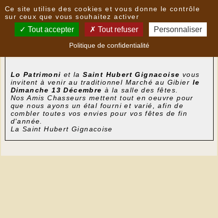
Panneau de gestion des cookies
Ce site utilise des cookies et vous donne le contrôle
Nouvelles
sur ceux que vous souhaitez activer
Tout accepter
Tout refuser
Personnaliser
Marché au Gibier du 13 décembre
- le
30/11/2015
Politique de confidentialité
16:30
par
SaintHubertGignac
Lo Patrimoni
et la
Saint Hubert Gignacoise
vous
invitent à venir au traditionnel Marché au Gibier
le
Dimanche 13 Décembre
à la salle des fêtes.
Nos Amis Chasseurs mettent tout en oeuvre pour
que nous ayons un étal fourni et varié, afin de
combler toutes vos envies pour vos fêtes de fin
d'année.
La Saint Hubert Gignacoise