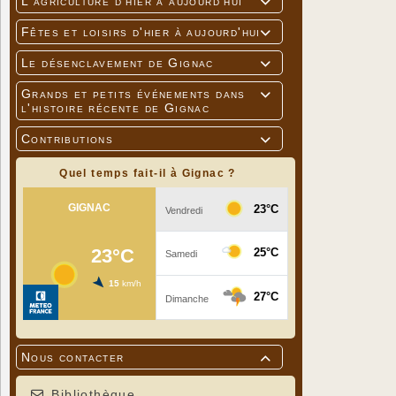
L'agriculture d'hier à aujourd'hui

Fêtes et loisirs d'hier à aujourd'hui

Le désenclavement de Gignac

Grands et petits événements dans

l'histoire récente de Gignac
Contributions

Quel temps fait-il à Gignac ?
Nous contacter

Bibliothèque