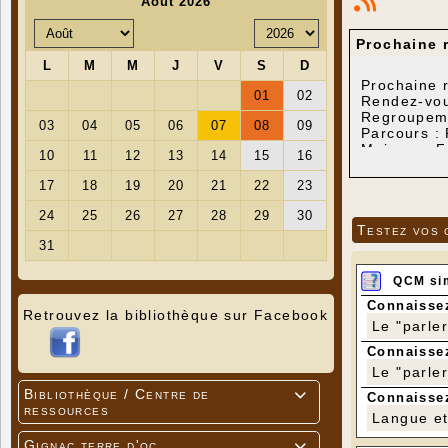
Prochaine 
Prochaine 
Rendez-vou
Regroupem
Parcours :
Maison – F
Longueur :
Dénivelé po
Possibilit
Testez vos 
QCM si
Connaissez
Retrouvez la bibliothèque sur Facebook
Le "parle
Connaissez
Le "parle
Bibliothèque / Centre de

Connaissez
ressources
Langue et 
Gignac terre d'oc
