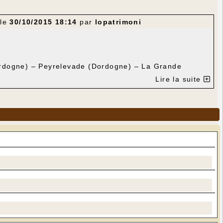
 le
30/10/2015 18:14
par
lopatrimoni
ordogne) – Peyrelevade (Dordogne) – La Grande
Lire la suite
 à partir de La Grande Maison.