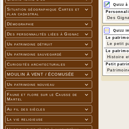
Quizz à
Situation géographique Cartes et

Personnali
plan cadastral
Des Gigna
Démographie

Quizz i
Des personnalités liées à Gignac

Le patrimo
Le petit 
Un patrimoine détruit

Le patrimo
Un patrimoine sauvegardé

Histoire e
Petit patri
Curiosités architecturales

Patrimoin
MOULIN À VENT / ÉCOMUSÉE

Un patrimoine nouveau

Faune et flore sur le Causse de

Martel
Au fil des siècles

La vie religieuse
