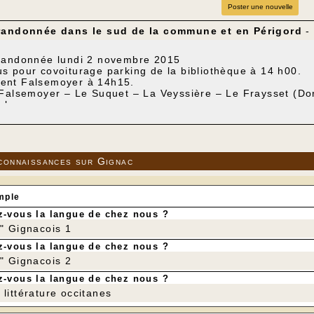
Poster une nouvelle
randonnée dans le sud de la commune et en Périgord
-
randonnée lundi 2 novembre 2015
s pour covoiturage parking de la bibliothèque à 14 h00.
ent Falsemoyer à 14h15.
 Falsemoyer – Le Suquet – La Veyssière – Le Fraysset (D
alsemoyer .
 8km 500
sitif : 190m
é boucle supplémentaire de 2 km par Pechmezel (Dordogne)
connaissances sur Gignac
mple
-vous la langue de chez nous ?
r" Gignacois 1
-vous la langue de chez nous ?
r" Gignacois 2
-vous la langue de chez nous ?
littérature occitanes