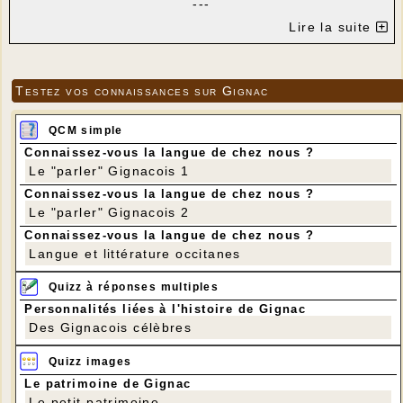
---
Circuit (déjà fait avec Jean-Pierre) : Saint-Bonnet -
Lire la suite
Le Masset - La Bélonie - Le Bernardet -Combel
d'Aussou - Saint-Bonnet.
Distance : 10 km
Testez vos connaissances sur Gignac
QCM simple
Connaissez-vous la langue de chez nous ?
Le "parler" Gignacois 1
Connaissez-vous la langue de chez nous ?
Le "parler" Gignacois 2
Connaissez-vous la langue de chez nous ?
Langue et littérature occitanes
Quizz à réponses multiples
Personnalités liées à l'histoire de Gignac
Des Gignacois célèbres
Quizz images
Le patrimoine de Gignac
Le petit patrimoine