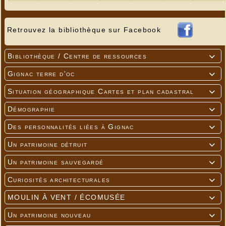
Retrouvez la bibliothèque sur Facebook
Bibliothèque / Centre de ressources

Gignac terre d'oc

Situation géographique Cartes et plan cadastral

Démographie

Des personnalités liées à Gignac

Un patrimoine détruit

Un patrimoine sauvegardé

Curiosités architecturales

MOULIN À VENT / ÉCOMUSÉE

Un patrimoine nouveau
