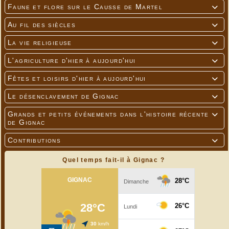
Faune et flore sur le Causse de Martel

Au fil des siècles

La vie religieuse

L'agriculture d'hier à aujourd'hui

Fêtes et loisirs d'hier à aujourd'hui

Le désenclavement de Gignac

Grands et petits événements dans l'histoire récente

de Gignac
Contributions

Quel temps fait-il à Gignac ?