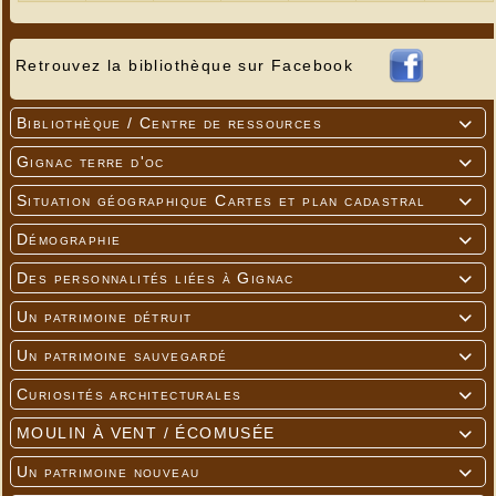
Retrouvez la bibliothèque sur Facebook
Bibliothèque / Centre de ressources

Gignac terre d'oc

Situation géographique Cartes et plan cadastral

Démographie

Des personnalités liées à Gignac

Un patrimoine détruit

Un patrimoine sauvegardé

Curiosités architecturales

MOULIN À VENT / ÉCOMUSÉE

Un patrimoine nouveau
