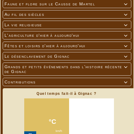
Faune et flore sur le Causse de Martel

Au fil des siècles

La vie religieuse

L'agriculture d'hier à aujourd'hui

Fêtes et loisirs d'hier à aujourd'hui

Le désenclavement de Gignac

Grands et petits événements dans l'histoire récente

de Gignac
Contributions

Quel temps fait-il à Gignac ?