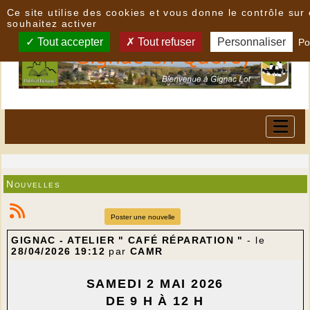
Panneau de gestion des cookies
Ce site utilise des cookies et vous donne le contrôle su
souhaitez activer
Tout accepter
Tout refuser
Personnaliser
Po
Nouvelles
Poster une nouvelle
GIGNAC - ATELIER " CAFÉ RÉPARATION "
- le
28/04/2026 19:12
par
CAMR
SAMEDI 2 MAI 2026
DE 9 H À 12 H