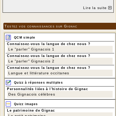
" ART FLORAL "
Lire la suite
ANIMÉ PAR ANNE-MARIE GUERRIAT
---
Testez vos connaissances sur Gignac
Exemples de la composition qui sera réalisée
QCM simple
lors de cet atelier...
Connaissez-vous la langue de chez nous ?
Le "parler" Gignacois 1
---
Connaissez-vous la langue de chez nous ?
---
Le "parler" Gignacois 2
Connaissez-vous la langue de chez nous ?
Langue et littérature occitanes
Quizz à réponses multiples
Personnalités liées à l'histoire de Gignac
Des Gignacois célèbres
Quizz images
Le patrimoine de Gignac
Le petit patrimoine