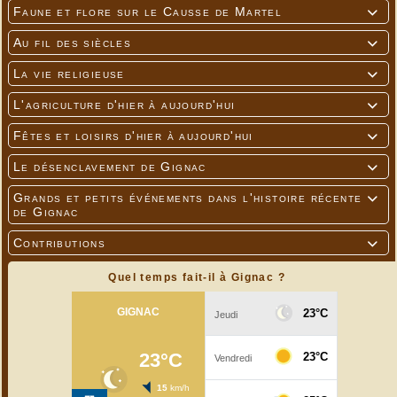
Faune et flore sur le Causse de Martel

Au fil des siècles

---
La vie religieuse

L'agriculture d'hier à aujourd'hui

Fêtes et loisirs d'hier à aujourd'hui

Le désenclavement de Gignac

Grands et petits événements dans l'histoire récente

de Gignac
Contributions

Quel temps fait-il à Gignac ?