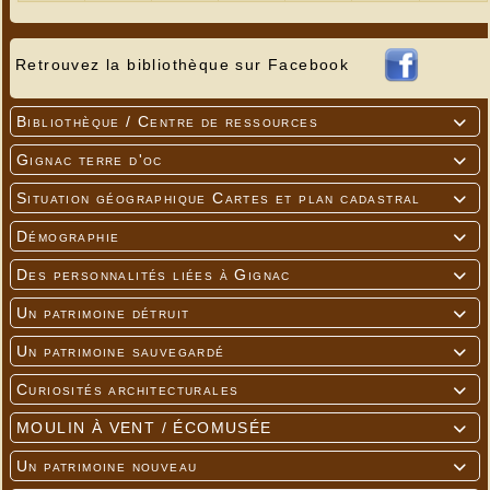
Retrouvez la bibliothèque sur Facebook
Bibliothèque / Centre de ressources

Gignac terre d'oc

Situation géographique Cartes et plan cadastral

Démographie

Des personnalités liées à Gignac

Un patrimoine détruit

Un patrimoine sauvegardé

Curiosités architecturales

MOULIN À VENT / ÉCOMUSÉE

Un patrimoine nouveau
