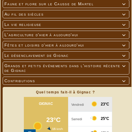
Faune et flore sur le Causse de Martel

Au fil des siècles

La vie religieuse

L'agriculture d'hier à aujourd'hui

Fêtes et loisirs d'hier à aujourd'hui

Le désenclavement de Gignac

Grands et petits événements dans l'histoire récente

de Gignac
Contributions

---
Quel temps fait-il à Gignac ?