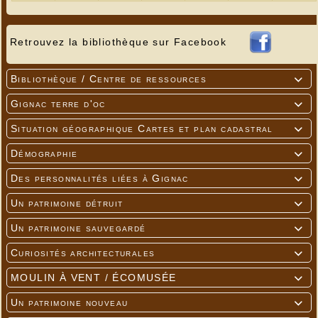
Retrouvez la bibliothèque sur Facebook
Bibliothèque / Centre de ressources

Gignac terre d'oc

Situation géographique Cartes et plan cadastral

---
Démographie

Des personnalités liées à Gignac

Un patrimoine détruit

Un patrimoine sauvegardé

Curiosités architecturales

MOULIN À VENT / ÉCOMUSÉE

Un patrimoine nouveau
