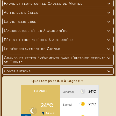
Faune et flore sur le Causse de Martel

Au fil des siècles

La vie religieuse

L'agriculture d'hier à aujourd'hui

Fêtes et loisirs d'hier à aujourd'hui

Le désenclavement de Gignac

Grands et petits événements dans l'histoire récente

de Gignac
Contributions

Quel temps fait-il à Gignac ?