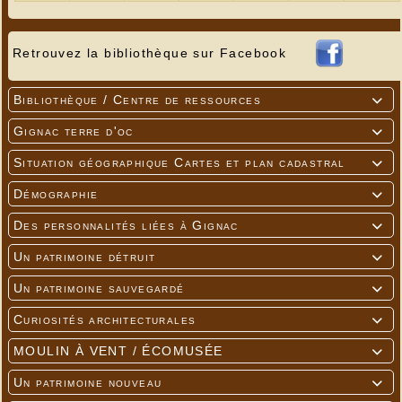
Retrouvez la bibliothèque sur Facebook
Bibliothèque / Centre de ressources

Gignac terre d'oc

Situation géographique Cartes et plan cadastral

Démographie

Des personnalités liées à Gignac

Un patrimoine détruit

Un patrimoine sauvegardé

Curiosités architecturales

MOULIN À VENT / ÉCOMUSÉE

Un patrimoine nouveau
