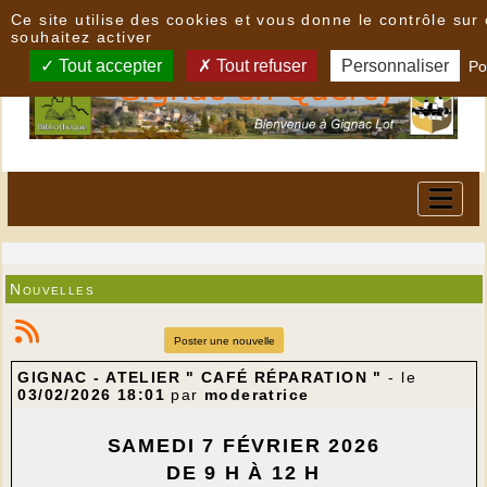
Panneau de gestion des cookies
Ce site utilise des cookies et vous donne le contrôle su
souhaitez activer
Tout accepter
Tout refuser
Personnaliser
Po
Nouvelles
Poster une nouvelle
GIGNAC - ATELIER " CAFÉ RÉPARATION "
- le
03/02/2026 18:01
par
moderatrice
SAMEDI 7 FÉVRIER 2026
DE 9 H À 12 H