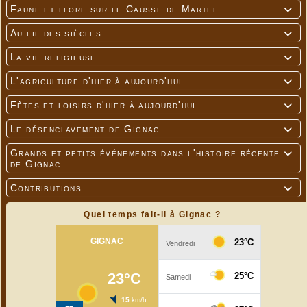
Faune et flore sur le Causse de Martel

Au fil des siècles

La vie religieuse

L'agriculture d'hier à aujourd'hui

Fêtes et loisirs d'hier à aujourd'hui

Le désenclavement de Gignac

Grands et petits événements dans l'histoire récente

de Gignac
Contributions

Quel temps fait-il à Gignac ?