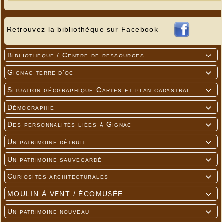
Retrouvez la bibliothèque sur Facebook
Bibliothèque / Centre de ressources

Gignac terre d'oc

Situation géographique Cartes et plan cadastral

Démographie

Des personnalités liées à Gignac

Un patrimoine détruit

Un patrimoine sauvegardé

Curiosités architecturales

MOULIN À VENT / ÉCOMUSÉE

Un patrimoine nouveau
