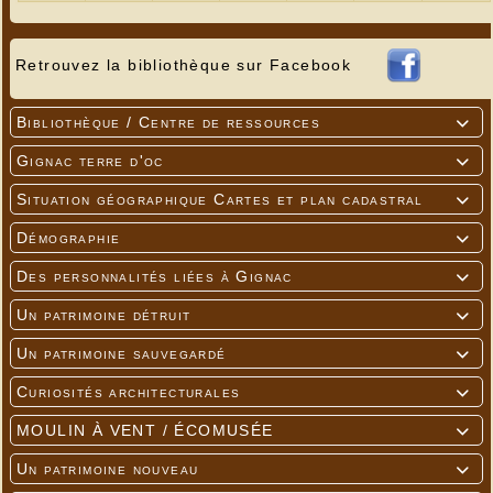
Retrouvez la bibliothèque sur Facebook
Bibliothèque / Centre de ressources

Gignac terre d'oc

Situation géographique Cartes et plan cadastral

---
Démographie

Des personnalités liées à Gignac

Un patrimoine détruit

Un patrimoine sauvegardé

Curiosités architecturales

MOULIN À VENT / ÉCOMUSÉE

Un patrimoine nouveau
