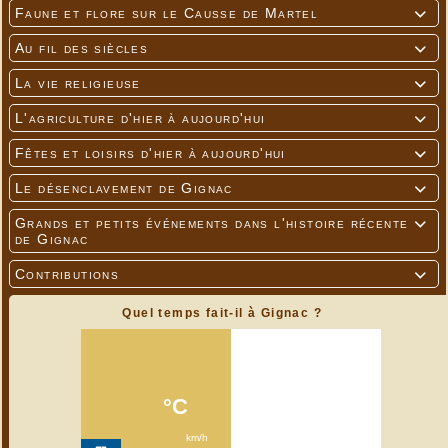
Faune et flore sur le Causse de Martel

Au fil des siècles

La vie religieuse

L'agriculture d'hier à aujourd'hui

Fêtes et loisirs d'hier à aujourd'hui

Le désenclavement de Gignac

Grands et petits événements dans l'histoire récente

de Gignac
Contributions

Quel temps fait-il à Gignac ?
---