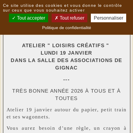
Panneau de gestion des cookies
Ce site utilise des cookies et vous donne le contrôle
Nouvelles
sur ceux que vous souhaitez activer
Tout accepter
Tout refuser
Personnaliser
GIGNAC - ATELIER " LOISIRS CRÉATIFS "
- le
Politique de confidentialité
07/01/2026 21:40
par
Multimedia
ATELIER " LOISIRS CRÉATIFS "
LUNDI 19 JANVIER
DANS LA SALLE DES ASSOCIATIONS DE
GIGNAC
---
TRÈS BONNE ANNÉE 2026 À TOUS ET À
TOUTES
Atelier 19 janvier autour du papier, petit train
et ses wagonnets.
Vous aurez besoin d’une règle, un crayon à