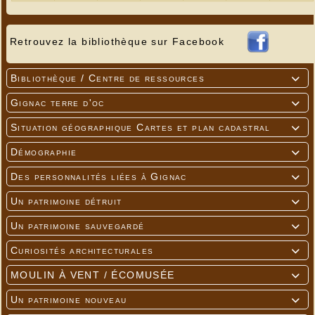
Retrouvez la bibliothèque sur Facebook
Bibliothèque / Centre de ressources

Gignac terre d'oc

Situation géographique Cartes et plan cadastral

Démographie

Des personnalités liées à Gignac

Un patrimoine détruit

Un patrimoine sauvegardé

Curiosités architecturales

MOULIN À VENT / ÉCOMUSÉE

Un patrimoine nouveau
