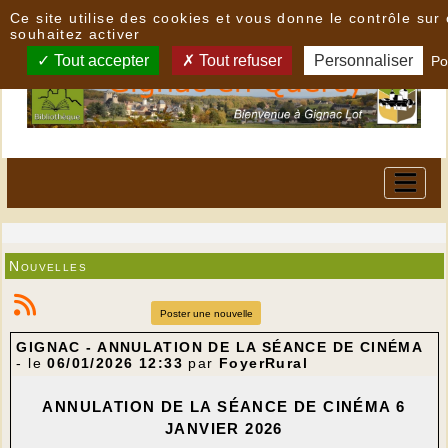
Panneau de gestion des cookies
Ce site utilise des cookies et vous donne le contrôle su
souhaitez activer
Tout accepter
Tout refuser
Personnaliser
Po
Nouvelles
Poster une nouvelle
GIGNAC - ANNULATION DE LA SÉANCE DE CINÉMA
- le
06/01/2026 12:33
par
FoyerRural
ANNULATION DE LA S
ÉANCE DE
CIN
É
MA 6
JANVIER 2026