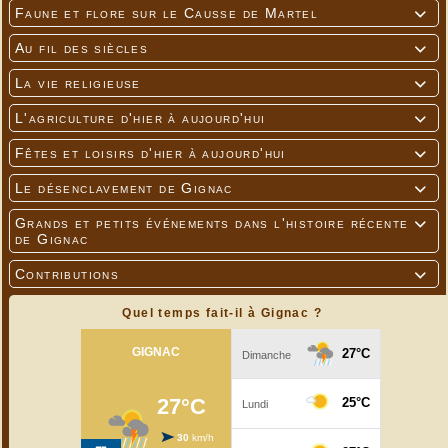
Faune et flore sur le Causse de Martel

Au fil des siècles

La vie religieuse

L'agriculture d'hier à aujourd'hui

Fêtes et loisirs d'hier à aujourd'hui

Le désenclavement de Gignac

Grands et petits événements dans l'histoire récente

de Gignac
Contributions

Quel temps fait-il à Gignac ?