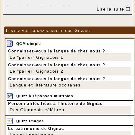
Compte tenu des températures exceptionnellement
Lire la suite
basses, il n’est pas possible à la mairie de garantir
une température adéquate dans la salle des fêtes ;
par conséquent le Foyer Rural
ANNULE
la
Testez vos connaissances sur Gignac
projection du film “Cervantès avant Don Quichotte”
prévue initialement
mardi 6 janvier à 20h30.
QCM simple
Connaissez-vous la langue de chez nous ?
Le "parler" Gignacois 1
Connaissez-vous la langue de chez nous ?
Le "parler" Gignacois 2
Connaissez-vous la langue de chez nous ?
Langue et littérature occitanes
Quizz à réponses multiples
Personnalités liées à l'histoire de Gignac
Des Gignacois célèbres
Quizz images
Le patrimoine de Gignac
Le petit patrimoine