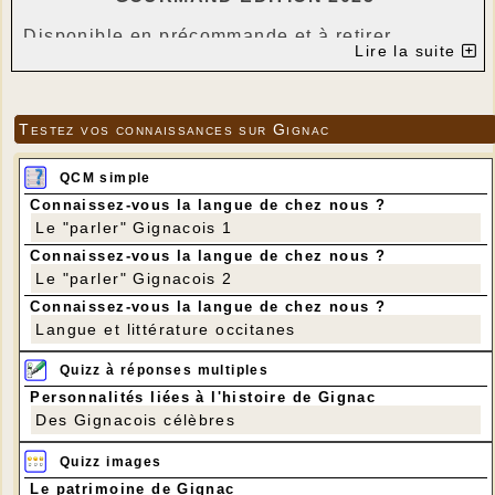
Disponible en précommande et à retirer
Lire la suite
jusqu’au 24 décembre à midi.
Pour les fêtes de fin d'année, nous avons
imaginé deux créations de bûches, pensées
Testez vos connaissances sur Gignac
comme de véritables desserts de fête,
préparées avec soin, générosité, et passion
QCM simple
mêlant gourmandise et équilibre.🤌
Connaissez-vous la langue de chez nous ?
- Bûche “Exotique & Tonka” 37€
Le "parler" Gignacois 1
Une composition parfumée, construite autour de
notes acidulées et de fraîcheur, idéal pour finir
Connaissez-vous la langue de chez nous ?
Le "parler" Gignacois 2
le repas tout en légèreté :
• Moelleux madeleine miel–citron, aux arômes
Connaissez-vous la langue de chez nous ?
délicats
Langue et littérature occitanes
• Ganache montée à la fève de Tonka, douce et
Quizz à réponses multiples
enveloppante
Personnalités liées à l'histoire de Gignac
• Gelée passion–mangue à la vanille de
Des Gignacois célèbres
Madagascar, d’une grande fraîcheur
• Insert ananas / citron / passion, pour une
Quizz images
intensité fruitée 🥭
Le patrimoine de Gignac