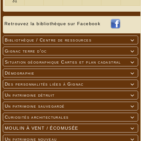
Retrait jusqu’au 24 décembre à midi
Réservations par téléphone au 05 65 32 79 76 /
par mail
lereperegourmand46@gmail.com
ou
Retrouvez la bibliothèque sur Facebook
sur place
Création pensées et préparées avec amour.
🪵 Nos bûches sont disponibles surgelées pour
Bibliothèque / Centre de ressources

les dégustez plus tard ; sortez-les du
Gignac terre d'oc

congélateur la veille et laissez-les au
réfrigérateur pour le lendemain. Information à
Situation géographique Cartes et plan cadastral

préciser lors de la réservation.
Démographie

Merci et nous souhaitons de bonnes fêtes à
toutes et tous
Des personnalités liées à Gignac

---
Un patrimoine détruit

Un patrimoine sauvegardé

Curiosités architecturales

MOULIN À VENT / ÉCOMUSÉE

Un patrimoine nouveau
