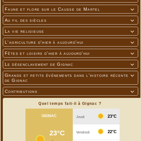
Faune et flore sur le Causse de Martel

Au fil des siècles

La vie religieuse

L'agriculture d'hier à aujourd'hui

Fêtes et loisirs d'hier à aujourd'hui

Le désenclavement de Gignac

Grands et petits événements dans l'histoire récente

de Gignac
Contributions

Quel temps fait-il à Gignac ?
Bûche “Exotique & Tonka”
---