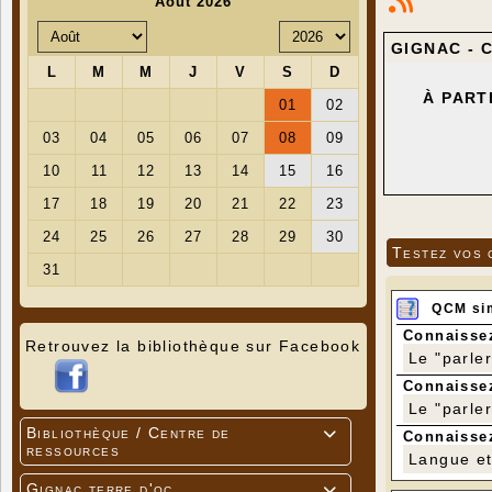
GIGNAC - 
À
PART
NOUS AVO
LE PRIX G
Testez vos 
LE PRIX F
" PISTES 
QCM si
Connaissez
Retrouvez la bibliothèque sur Facebook
Le "parle
Connaissez
Le "parle
Bibliothèque / Centre de

Connaissez
ressources
Langue et 
Gignac terre d'oc
