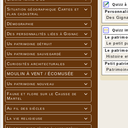
Quizz à
Situation géographique Cartes et

Personnali
plan cadastral
Des Gigna
Démographie

Quizz i
Des personnalités liées à Gignac

Le patrimo
Le petit 
Un patrimoine détruit

Le patrimo
Un patrimoine sauvegardé

Histoire e
Petit patri
Curiosités architecturales

Patrimoin
MOULIN À VENT / ÉCOMUSÉE

Un patrimoine nouveau

Faune et flore sur le Causse de

Martel
Au fil des siècles

La vie religieuse
