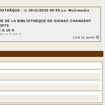
LIOTHÈQUE
- le
10/11/2025 09:59
par
Multimedia
E DE LA BIBLIOTHÈQUE DE GIGNAC CHANGENT.
VERTS
H À 19 H
0 H À 12 H
Lire la suite
UVIGNIER
PANAH