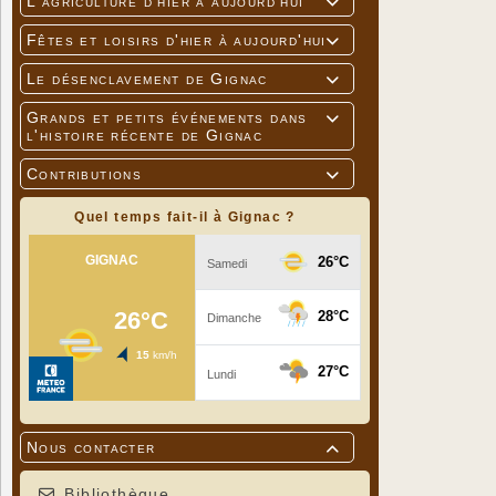
L'agriculture d'hier à aujourd'hui

Fêtes et loisirs d'hier à aujourd'hui

Le désenclavement de Gignac

Grands et petits événements dans

l'histoire récente de Gignac
Contributions

Quel temps fait-il à Gignac ?
Nous contacter

Bibliothèque