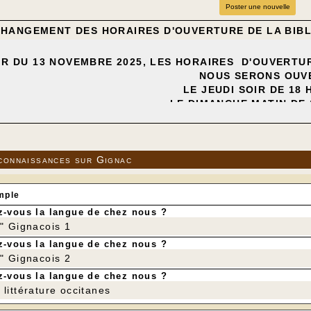
Poster une nouvelle
CHANGEMENT DES HORAIRES D'OUVERTURE DE LA BIB
IR DU
13
NOVEMBRE 2025, LES HORAIRES D'OUVERTUR
NOUS SERONS OU
LE JEUDI SOIR DE 18 
LE DIMANCHE MATIN DE 1
---
NS ACHETÉ DE NOMBREUX LIVRES DONT
ONCOURT 2025 - " LA MAISON VIDE " DE LAURENT MA
connaissances sur Gignac
EMINA 2025 : " LA NUIT AU COEUR " DE NATHACHA AP
NOIRES " : ROMAN POLICIER de VIVECA STEN
mple
-vous la langue de chez nous ?
r" Gignacois 1
-vous la langue de chez nous ?
r" Gignacois 2
-vous la langue de chez nous ?
littérature occitanes