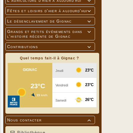
L'agriculture d'hier à aujourd'hui

Fêtes et loisirs d'hier à aujourd'hui

Le désenclavement de Gignac

Grands et petits événements dans

l'histoire récente de Gignac
Contributions

Quel temps fait-il à Gignac ?
Nous contacter

Bibliothèque