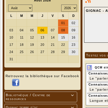
GIGNAC - 
Testez vos 
QCM si
Connaissez
Retrouvez la bibliothèque sur Facebook
Le "parle
Connaissez
Le "parle
Bibliothèque / Centre de
Connaissez

ressources
Langue et 
Gignac terre d'oc
