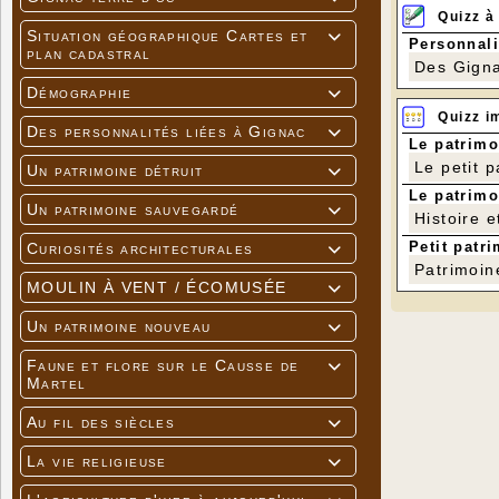
Quizz à
Situation géographique Cartes et

Personnali
plan cadastral
Des Gigna
Démographie

Quizz i
Des personnalités liées à Gignac

Le patrimo
Le petit 
Un patrimoine détruit

Le patrimo
Un patrimoine sauvegardé

Histoire e
Petit patri
Curiosités architecturales

Patrimoin
MOULIN À VENT / ÉCOMUSÉE

Un patrimoine nouveau

Faune et flore sur le Causse de

Martel
Au fil des siècles

La vie religieuse
