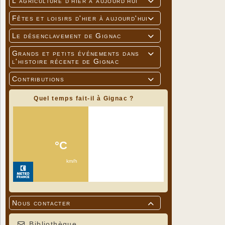
L'agriculture d'hier à aujourd'hui

Fêtes et loisirs d'hier à aujourd'hui

Le désenclavement de Gignac

Grands et petits événements dans

l'histoire récente de Gignac
Contributions

Quel temps fait-il à Gignac ?
Nous contacter

Bibliothèque