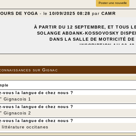
Poster une nouvelle
COURS DE YOGA
- le
10/09/2025 08:28
par
CAMR
À PARTIR DU 12 SEPTEMBRE, ET TOUS L
SOLANGE ABDANK-KOSSOVOSKY DISPE
DANS LA SALLE DE MOTRICITÉ DE
INSCRIPTION AU 06 42 
---
connaissances sur Gignac
mple
-vous la langue de chez nous ?
r" Gignacois 1
-vous la langue de chez nous ?
r" Gignacois 2
-vous la langue de chez nous ?
littérature occitanes