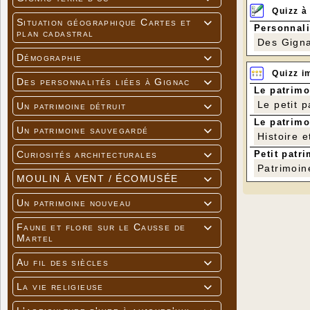
Quizz à
Situation géographique Cartes et

Personnali
plan cadastral
Des Gigna
Démographie

Quizz i
Des personnalités liées à Gignac

Le patrimo
Le petit 
Un patrimoine détruit

Le patrimo
Un patrimoine sauvegardé

Histoire e
Petit patri
Curiosités architecturales

Patrimoin
MOULIN À VENT / ÉCOMUSÉE

Un patrimoine nouveau

Faune et flore sur le Causse de

Martel
Au fil des siècles

La vie religieuse
