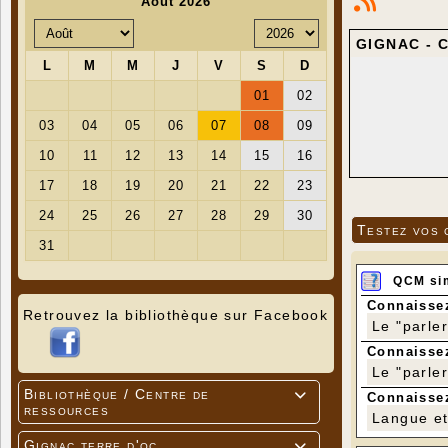
GIGNAC - 
Testez vos 
QCM si
Connaissez
Retrouvez la bibliothèque sur Facebook
Le "parle
Connaissez
Le "parle
Bibliothèque / Centre de

Connaissez
ressources
Langue et 
Gignac terre d'oc
