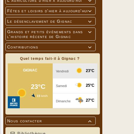
L'agriculture d'hier à aujourd'hui

Fêtes et loisirs d'hier à aujourd'hui

Le désenclavement de Gignac

Grands et petits événements dans

l'histoire récente de Gignac
Contributions

Quel temps fait-il à Gignac ?
Nous contacter

Bibliothèque