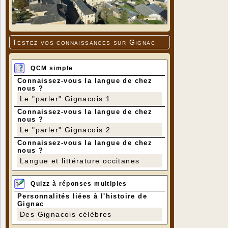
Testez vos connaissances sur Gignac
QCM simple
Parcours
Connaissez-vous la langue de chez
Gignac - S
nous ?
Distance :
Le "parler" Gignacois 1
Dénivelé po
Connaissez-vous la langue de chez
nous ?
Le "parler" Gignacois 2
Connaissez-vous la langue de chez
nous ?
Langue et littérature occitanes
Quizz à réponses multiples
Personnalités liées à l'histoire de
Gignac
Des Gignacois célèbres