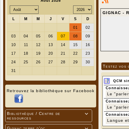
GIGNAC - R
Testez vos 
QCM si
Connaissez
Retrouvez la bibliothèque sur Facebook
Le "parle
Connaissez
Le "parle
Bibliothèque / Centre de

Connaissez
ressources
Langue et 
Gignac terre d'oc
