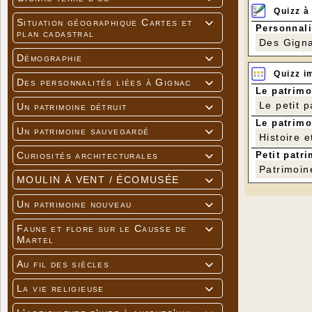
Quizz à
Situation géographique Cartes et

Personnali
plan cadastral
Des Gigna
Démographie

Quizz i
Des personnalités liées à Gignac

Le patrimo
Le petit 
Un patrimoine détruit

Le patrimo
Un patrimoine sauvegardé

Histoire e
Petit patri
Curiosités architecturales

Patrimoin
MOULIN À VENT / ÉCOMUSÉE

Un patrimoine nouveau

Faune et flore sur le Causse de

Martel
Au fil des siècles

La vie religieuse
