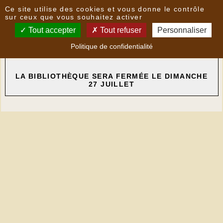
Panneau de gestion des cookies
Ce site utilise des cookies et vous donne le contrôle
Nouvelles
sur ceux que vous souhaitez activer
Tout accepter
Tout refuser
Personnaliser
GIGNAC - Bibliothèque
- le
22/07/2025 17:55
par
Politique de confidentialité
Multimedia
LA BIBLIOTHÈQUE SERA FERMÉE LE DIMANCHE
27 JUILLET