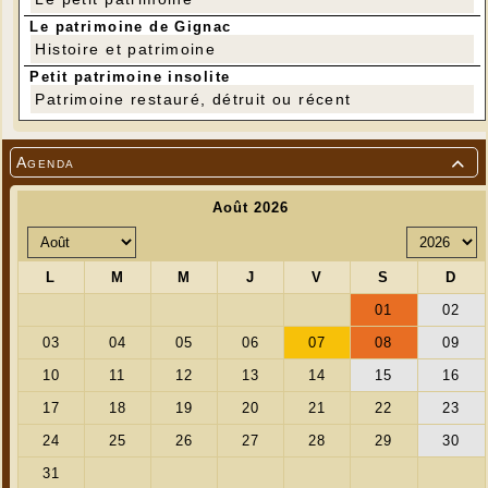
Le patrimoine de Gignac
Histoire et patrimoine
Petit patrimoine insolite
Patrimoine restauré, détruit ou récent
---
Agenda

Entrée dans le moulin payante : 3 €
Enfants : gratuit jusqu'à 12 ans
Entrée gratuite pour les donateurs sur présentation
Lo
de la carte et pour les adhérents de l’association
Patrimòni / les Amis du moulin de Gignac
à jour
de leur cotisation.