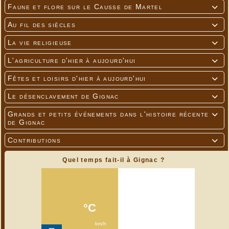
Faune et flore sur le Causse de Martel

Au fil des siècles

La vie religieuse

L'agriculture d'hier à aujourd'hui

Fêtes et loisirs d'hier à aujourd'hui

Le désenclavement de Gignac

Grands et petits événements dans l'histoire récente

de Gignac
Contributions

Quel temps fait-il à Gignac ?