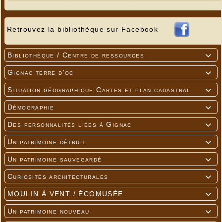
Retrouvez la bibliothèque sur Facebook
Bibliothèque / Centre de ressources

Gignac terre d'oc

Situation géographique Cartes et plan cadastral

Démographie

Des personnalités liées à Gignac

Un patrimoine détruit

Un patrimoine sauvegardé

Curiosités architecturales

MOULIN À VENT / ÉCOMUSÉE

Un patrimoine nouveau
