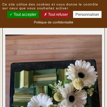
Panneau de gestion des cookies
Ce site utilise des cookies et vous donne le contrôle
Nouvelles
sur ceux que vous souhaitez activer
Tout accepter
Tout refuser
Personnaliser
Réalisations de l'atelier "Art Floral" du 16 mai
- le
Politique de confidentialité
17/05/2025 23:45
par
Multimedia