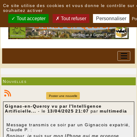
Panneau de gestion des cookies
Ce site utilise des cookies et vous donne le contrôle su
souhaitez activer
Tout accepter
Tout refuser
Personnaliser
Po
Nouvelles
Poster une nouvelle
Gignac-en-Quercy vu par l'Intelligence
Artificielle...
- le
13/04/2025 21:07
par
multimedia
Message transmis ce soir par un Gignacois expatrié,
Claude P. :
Bonjour, je suis sur mon IPhone qui me propose