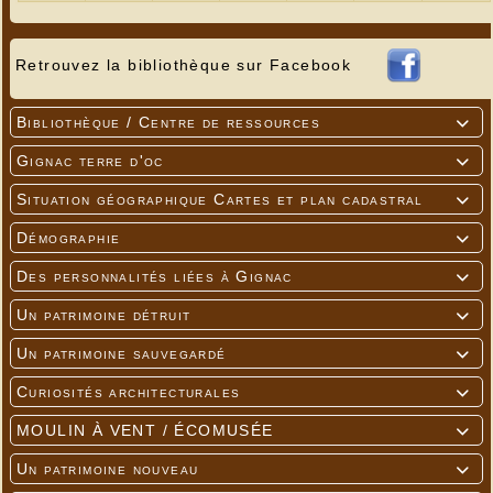
Retrouvez la bibliothèque sur Facebook
Bibliothèque / Centre de ressources

Gignac terre d'oc

Situation géographique Cartes et plan cadastral

Démographie

Des personnalités liées à Gignac

Un patrimoine détruit

Un patrimoine sauvegardé

Curiosités architecturales

MOULIN À VENT / ÉCOMUSÉE

Un patrimoine nouveau
