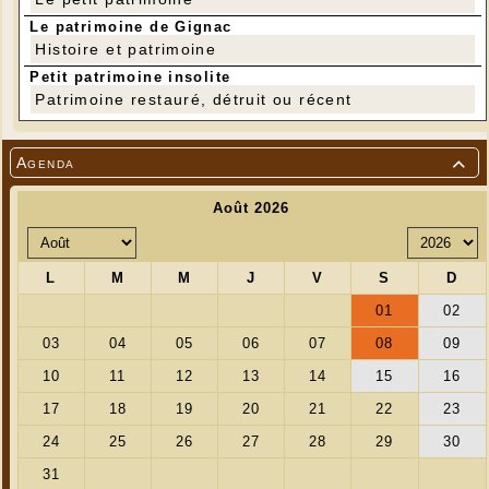
Claude P.
Merci, Claude, pour cette info drôle et surprenante !
Le patrimoine de Gignac
Histoire et patrimoine
Petit patrimoine insolite
Patrimoine restauré, détruit ou récent
Agenda
