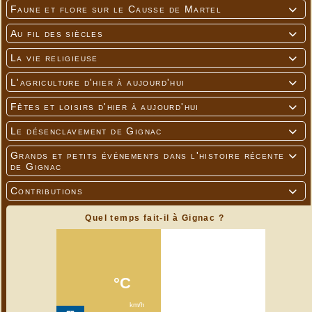
Faune et flore sur le Causse de Martel

Au fil des siècles

La vie religieuse

L'agriculture d'hier à aujourd'hui

Fêtes et loisirs d'hier à aujourd'hui

Le désenclavement de Gignac

Grands et petits événements dans l'histoire récente

de Gignac
Contributions

Quel temps fait-il à Gignac ?