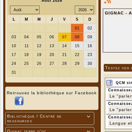
GIGNAC - 
Testez vos 
QCM si
Connaissez
Retrouvez la bibliothèque sur Facebook
Le "parle
Connaissez
Le "parle
Bibliothèque / Centre de

Connaissez
ressources
Langue et 
Gignac terre d'oc
