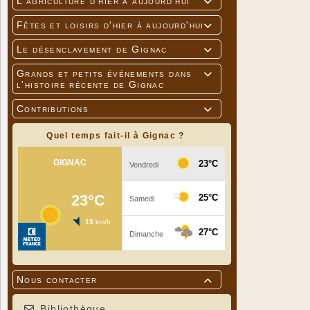
L'agriculture d'hier à aujourd'hui

Fêtes et loisirs d'hier à aujourd'hui

Le désenclavement de Gignac

Grands et petits événements dans

l'histoire récente de Gignac
Contributions

Quel temps fait-il à Gignac ?
Nous contacter

Bibliothèque