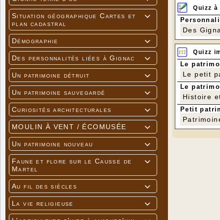
Quizz à
Situation géographique Cartes et

Personnali
plan cadastral
Des Gigna
Démographie

Quizz i
Des personnalités liées à Gignac

Le patrimo
Le petit 
Un patrimoine détruit

Le patrimo
Un patrimoine sauvegardé

Histoire e
Petit patri
Curiosités architecturales

Patrimoin
MOULIN À VENT / ÉCOMUSÉE

Un patrimoine nouveau

Faune et flore sur le Causse de

Martel
Au fil des siècles

La vie religieuse
