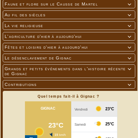
Faune et flore sur le Causse de Martel

Au fil des siècles

La vie religieuse

L'agriculture d'hier à aujourd'hui

Fêtes et loisirs d'hier à aujourd'hui

Le désenclavement de Gignac

Grands et petits événements dans l'histoire récente

de Gignac
Contributions

Quel temps fait-il à Gignac ?