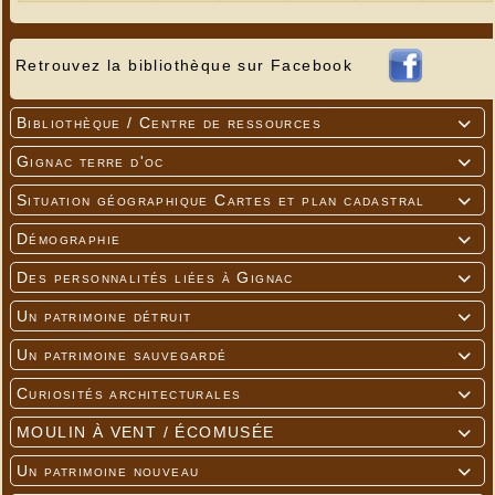
---
Retrouvez la bibliothèque sur Facebook
Bibliothèque / Centre de ressources

Gignac terre d'oc

Situation géographique Cartes et plan cadastral

Démographie

Des personnalités liées à Gignac

Un patrimoine détruit

Un patrimoine sauvegardé

Curiosités architecturales

MOULIN À VENT / ÉCOMUSÉE

Un patrimoine nouveau
