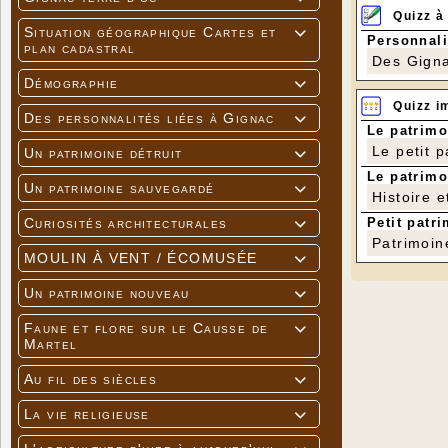
Quizz à
Situation géographique Cartes et

Personnali
plan cadastral
Des Gigna
Démographie

Quizz i
Des personnalités liées à Gignac

Le patrimo
Le petit 
Un patrimoine détruit

Le patrimo
Un patrimoine sauvegardé

Histoire e
Petit patri
Curiosités architecturales

Patrimoin
MOULIN À VENT / ÉCOMUSÉE

Un patrimoine nouveau

Faune et flore sur le Causse de

Martel
Au fil des siècles

La vie religieuse
