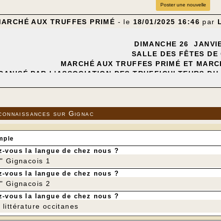
Poster une nouvelle
MARCHÉ AUX TRUFFES PRIMÉ
- le
18/01/2025 16:46
par
DIMANCHE 26 JANVIE
SALLE DES FÊTES DE
MARCHÉ AUX TRUFFES PRIMÉ ET MARC
GANISÉ PAR L'ASSOCIATION DES TRUFFICULTEURS DU 
L'ASSOCIATION LO PATRIMÒNI ET 
---
eil des trufficulteurs et contrôle des paniers
connaissances sur Gignac
uverture du marché primé
Remise des prix
age de la tombola
mple
erre de l'Amitié offert par la Mairie de Gignac
-vous la langue de chez nous ?
Repas gastronomique au restaurant de Gignac - "Le Rep
r" Gignacois 1
ation au 05 65 32 79 76
-vous la langue de chez nous ?
---
r" Gignacois 2
-vous la langue de chez nous ?
littérature occitanes