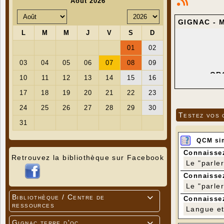
GIGNAC - 
OR
9 h - Accu
Testez vos 
9 h 30 - O
11 h 45 - 
12 h - Tir
QCM si
12 h 10 - V
Connaissez
Retrouvez la bibliothèque sur Facebook
12 h 45 - 
Le "parle
Sur réserv
Connaissez
Le "parle
Bibliothèque / Centre de

Connaissez
ressources
Langue et 
Gignac terre d'oc
