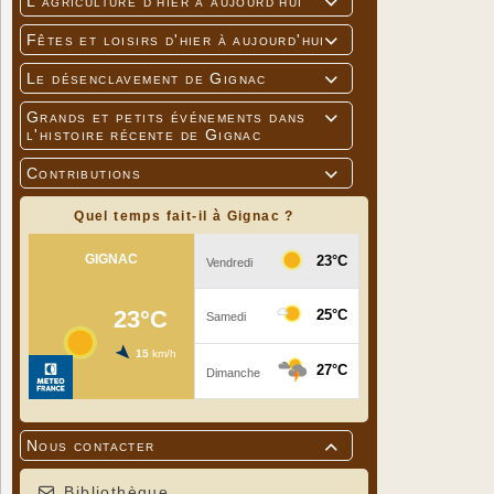
L'agriculture d'hier à aujourd'hui

Fêtes et loisirs d'hier à aujourd'hui

Le désenclavement de Gignac

Grands et petits événements dans

l'histoire récente de Gignac
Contributions

Quel temps fait-il à Gignac ?
Nous contacter

Bibliothèque