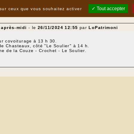
Tout accepter
 sur ceux que vous souhaitez activer
 après-midi
- le
26/11/2024 12:55
par
LoPatrimoni
ur covoiturage à 13 h 30.
e Chasteaux, côté "Le Soulier" à 14 h.
he de la Couze - Crochet - Le Soulier.