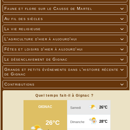
Faune et flore sur le Causse de Martel

Au fil des siècles

La vie religieuse

L'agriculture d'hier à aujourd'hui

Fêtes et loisirs d'hier à aujourd'hui

Le désenclavement de Gignac

Grands et petits événements dans l'histoire récente

de Gignac
Contributions

Quel temps fait-il à Gignac ?