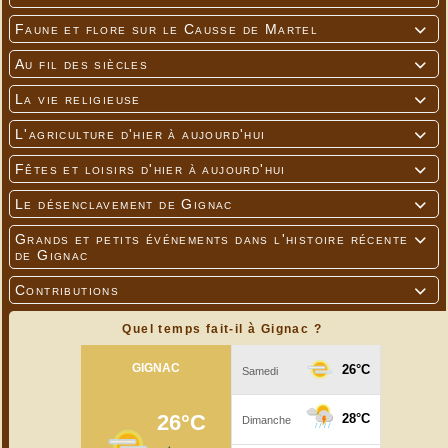
Faune et flore sur le Causse de Martel

Au fil des siècles

La vie religieuse

L'agriculture d'hier à aujourd'hui

Fêtes et loisirs d'hier à aujourd'hui

Le désenclavement de Gignac

Grands et petits événements dans l'histoire récente

de Gignac
Contributions

Quel temps fait-il à Gignac ?