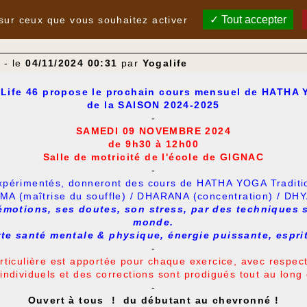
Tout accepter
 sur ceux que vous souhaitez activer
A
- le
04/11/2024 00:31
par
Yogalife
Life 46 propose le prochain cours mensuel de HATHA
de la SAISON 2024-2025
-
SAMEDI 09 NOVEMBRE 2024
de 9h30 à 12h00
Salle de motricité de l'école de GIGNAC
-
expérimentés, donneront des cours de HATHA YOGA Tradition
A (maîtrise du souffle) / DHARANA (concentration) / DHYA
motions, ses doutes, son stress, par des techniques s
monde.
e santé mentale & physique, énergie puissante, esprit 
-
rticulière est apportée pour chaque exercice, avec respect
individuels et des corrections sont prodigués tout au long
-
Ouvert à tous ! du débutant au chevronné !