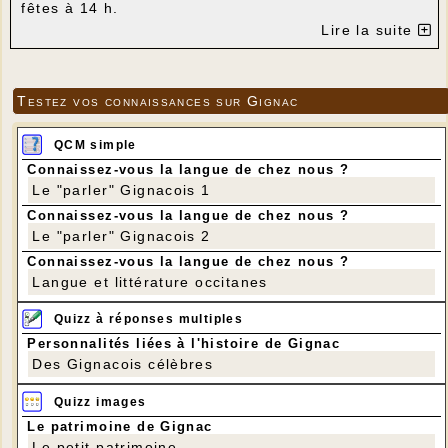
fêtes à 14 h.
Parcours : Chartrier - Couzages - Lac de Chasteaux
Lire la suite
- GRP Causse Corrézien - Chartrier
Distance : 9 km
Dénivelé positif : 210 m
Testez vos connaissances sur Gignac
QCM simple
Connaissez-vous la langue de chez nous ?
Le "parler" Gignacois 1
Connaissez-vous la langue de chez nous ?
Le "parler" Gignacois 2
Connaissez-vous la langue de chez nous ?
Langue et littérature occitanes
Quizz à réponses multiples
Personnalités liées à l'histoire de Gignac
Des Gignacois célèbres
Quizz images
Le patrimoine de Gignac
Le petit patrimoine