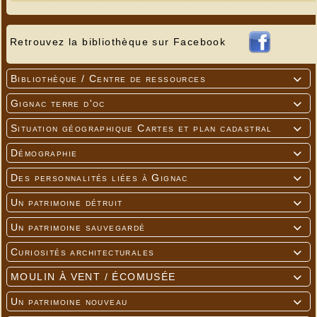
Retrouvez la bibliothèque sur Facebook
Bibliothèque / Centre de ressources

Gignac terre d'oc

Situation géographique Cartes et plan cadastral

Démographie

Des personnalités liées à Gignac

Un patrimoine détruit

Un patrimoine sauvegardé

Curiosités architecturales

MOULIN À VENT / ÉCOMUSÉE

Un patrimoine nouveau
