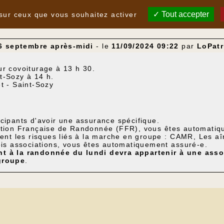
Tout accepter
 sur ceux que vous souhaitez activer
6 septembre après-midi
- le
11/09/2024 09:22
par
LoPatr
ur covoiturage à 13 h 30.
t-Sozy à 14 h.
t - Saint-Sozy
icipants d'avoir une assurance spécifique.
ation Française de Randonnée (FFR), vous êtes automatiq
rent les risques liés à la marche en groupe : CAMR, Les aî
ois associations, vous êtes automatiquement assuré-e.
t à la randonnée du lundi devra appartenir à une asso
groupe
.