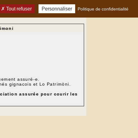
Tout refuser
Personnaliser
Politique de confidentialité
imoni
uement assuré-e.
nés gignacois et Lo Patrimòni.
ciation assurée pour courir les