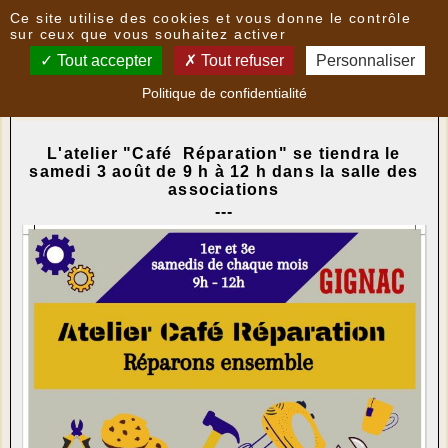
Panneau de gestion des cookies
Ce site utilise des cookies et vous donne le contrôle
Nouvelles
sur ceux que vous souhaitez activer
Tout accepter
Tout refuser
Personnaliser
GIGNAC - Atelier "Café Réparation"
- le
02/08/2024
Politique de confidentialité
15:57
par
CAMR
L'atelier "Café Réparation" se tiendra le
samedi 3 août de 9 h à 12 h dans la salle des
associations
---