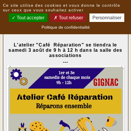
Panneau de gestion des cookies
Ce site utilise des cookies et vous donne le contrôle
Nouvelles
sur ceux que vous souhaitez activer
Tout accepter
Tout refuser
Personnaliser
GIGNAC - Atelier "Café Réparation"
- le
02/08/2024
Politique de confidentialité
15:57
par
CAMR
L'atelier "Café Réparation" se tiendra le
samedi 3 août de 9 h à 12 h dans la salle des
associations
---