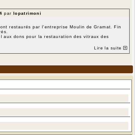
4
par
lopatrimoni
ont restaurés par l'entreprise Moulin de Gramat. Fin
rés.
l aux dons pour la restauration des vitraux des
t établi des devis qui s'élevaient à 5 542,11 € HT.
Lire la suite
sition de prise en charge financière par l'association
emandes de subvention avaient été établis, l'un auprès
tre auprès de Cauvaldor pour l'église de Saint-
és (panneaux centraux) pour être restaurés en atelier
, fond damassé bleu)
,