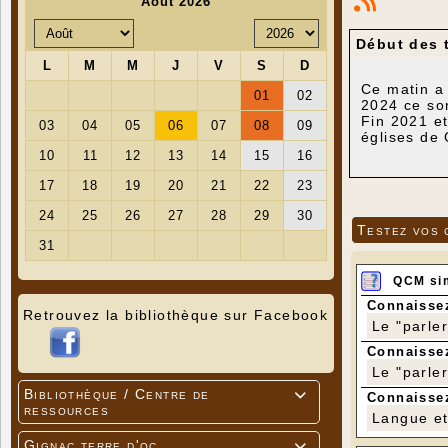
Début des 
Ce matin a 
2024 ce son
Fin 2021 et
églises de 
En avril 20
Le 31 mai 2
Lo Patrimòn
de la DRAC 
Bonnet (no
Testez vos 
Quels type
1) Trois vit
QCM si
:
Connaissez
-
Sainte Ge
Retrouvez la bibliothèque sur Facebook
Le "parle
Connaissez
Le "parle
Bibliothèque / Centre de

Connaissez
ressources
Langue et 
Gignac terre d'oc
