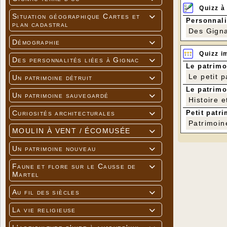
Quizz à
Situation géographique Cartes et

Personnali
plan cadastral
Des Gigna
Démographie

Quizz i
Des personnalités liées à Gignac

Le patrimo
Le petit 
Un patrimoine détruit

Le patrimo
Un patrimoine sauvegardé

Histoire e
Petit patri
Curiosités architecturales

Patrimoin
MOULIN À VENT / ÉCOMUSÉE

Un patrimoine nouveau

Faune et flore sur le Causse de

Martel
-
Saint Lou
Au fil des siècles

La vie religieuse
