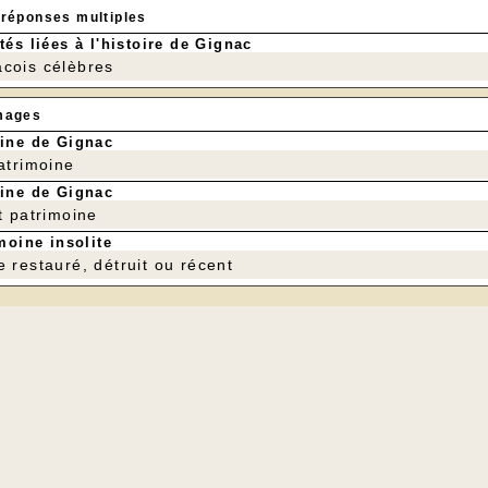
 réponses multiples
tés liées à l'histoire de Gignac
cois célèbres
mages
ine de Gignac
patrimoine
ine de Gignac
t patrimoine
moine insolite
e restauré, détruit ou récent
is de Gonzague
(
restitution des pièces, fond damassé, manche)