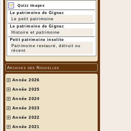
Pose
(en fi
Quizz images
Enlèvement 
Mastic au ni
Le patrimoine de Gignac
Mise en pla
Le petit patrimoine
Pose des ver
Le patrimoine de Gignac
Calfeutreme
Histoire et patrimoine
Nettoyage du
Petit patrimoine insolite
2) Plusieur
Patrimoine restauré, détruit ou
- Saint Jose
récent
Archives des Nouvelles
Année 2026
Année 2025
Année 2024
Année 2023
Année 2022
Année 2021