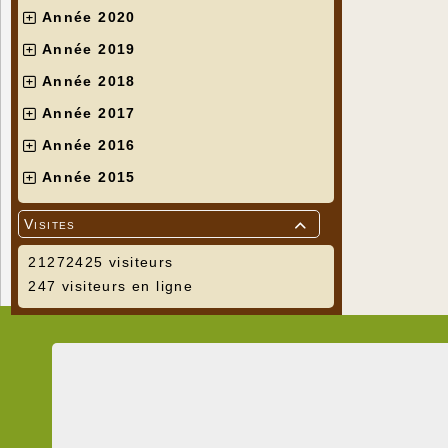
Année 2020
Année 2019
Année 2018
Année 2017
Année 2016
- Saint Augu
Année 2015
Visites

21272425 visiteurs
247 visiteurs en ligne
- Sainte Ann
- Deux vitra
Informa