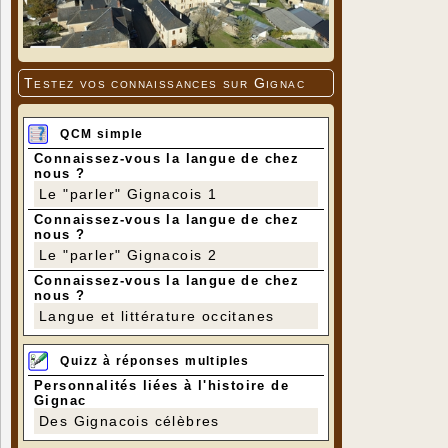
Testez vos connaissances sur Gignac
Sur place,
Après examen
QCM simple
Enlèvement d
Nettoyage de
Connaissez-vous la langue de chez
nous ?
Préparation 
Pose de clôt
Le "parler" Gignacois 1
En atelier
Connaissez-vous la langue de chez
Enlèvement 
nous ?
Dessin du r
Le "parler" Gignacois 2
Nettoyage, r
Connaissez-vous la langue de chez
Démontage d
nous ?
Recherche de
Fourniture e
Langue et littérature occitanes
Peinture, pa
Collage des 
Quizz à réponses multiples
Remise en p
Soudage à l’
Personnalités liées à l'histoire de
Masticage à 
Gignac
Nettoyage d
Des Gignacois célèbres
Pose des at