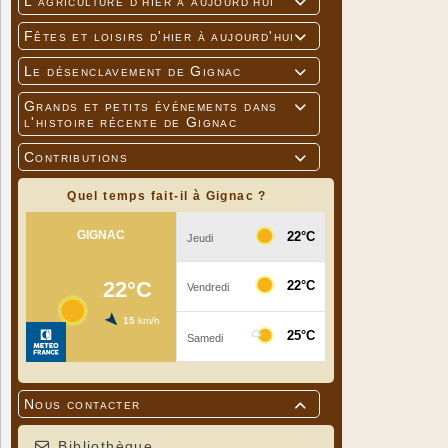
L'agriculture d'hier à aujourd'hui

Fêtes et loisirs d'hier à aujourd'hui

Le désenclavement de Gignac

Grands et petits événements dans

l'histoire récente de Gignac
Contributions

Quel temps fait-il à Gignac ?
-
L'Ange ga
Nous contacter

Bibliothèque