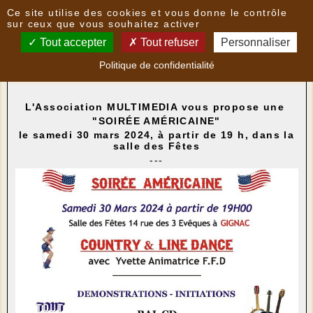
Panneau de gestion des cookies
Ce site utilise des cookies et vous donne le contrôle
Nouvelles
sur ceux que vous souhaitez activer
Tout accepter
Tout refuser
Personnaliser
GIGNAC - Soirée américaine
- le
16/03/2024 17:38
Politique de confidentialité
par
Multimedia
L'Association MULTIMEDIA vous propose une
"SOIRÉE AMÉRICAINE"
le samedi 30 mars 2024, à partir de 19 h, dans la
salle des Fêtes
---