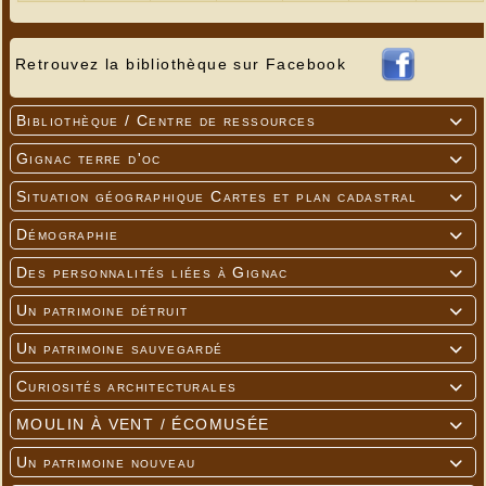
Retrouvez la bibliothèque sur Facebook
Bibliothèque / Centre de ressources

Gignac terre d'oc

Situation géographique Cartes et plan cadastral

Démographie

Des personnalités liées à Gignac

Un patrimoine détruit

Un patrimoine sauvegardé

Curiosités architecturales

MOULIN À VENT / ÉCOMUSÉE
---

Un patrimoine nouveau
