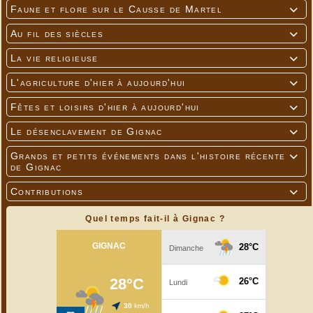
Faune et flore sur le Causse de Martel

Au fil des siècles

La vie religieuse

L'agriculture d'hier à aujourd'hui

Fêtes et loisirs d'hier à aujourd'hui

Le désenclavement de Gignac

Grands et petits événements dans l'histoire récente

de Gignac
---
Contributions

Quel temps fait-il à Gignac ?