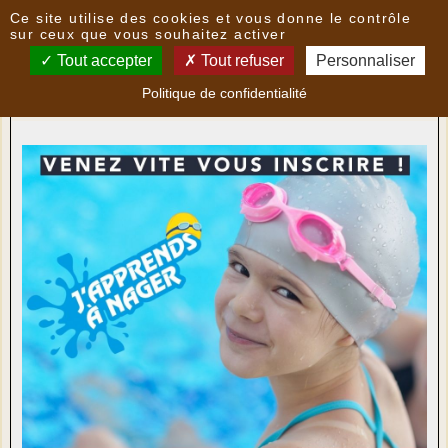
Panneau de gestion des cookies
Ce site utilise des cookies et vous donne le contrôle
Nouvelles
sur ceux que vous souhaitez activer
Tout accepter
Tout refuser
Personnaliser
Cauvaldor - Dispositif "J'apprends à nager"
- le
Politique de confidentialité
15/02/2024 14:18
par
Multimedia