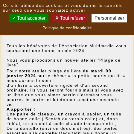
Panneau de gestion des cookies
Ce site utilise des cookies et vous donne le contrôle
Nouvelles
sur ceux que vous souhaitez activer
Tout accepter
Tout refuser
Personnaliser
Atelier "Pliage de livre" le mardi 9 janvier
- le
Politique de confidentialité
04/01/2024 13:38
par
Multimedia
Tous les bénévoles de l'Association Multimedia vous
souhaitent une bonne année 2024.
Nous vous proposons un nouvel atelier "Pliage de
livre".
Pour notre atelier pliage de livre
du mardi 09
janvier 2024
sur le thème « la petite souris qui lit »
nous aurons besoin :
d’un livre à couverture rigide et d’un second
ordinaire. Ils vous seront fournis mais si vous avez
un livre que vous aimez particulièrement vous
pourrez le porter et lui donner ainsi une seconde
vie.
A apporter :
Une paire de ciseaux, un crayon à papier, un tube
de bonne colle ( Scotch ou vernis colle) et, dans
l’idéal, un pistolet à colle chaude transparente ;
De la dentelle (environ deux mètres), des perles
assorties à la dentelle (facultatif mais donne un