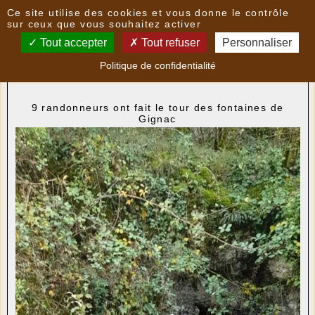
Panneau de gestion des cookies
Ce site utilise des cookies et vous donne le contrôle
Nouvelles
sur ceux que vous souhaitez activer
Tout accepter
Tout refuser
Personnaliser
Photos rando du 6 novembre
- le
06/11/2023 18:44
Politique de confidentialité
par
Multimedia
9 randonneurs ont fait le tour des fontaines de
Gignac