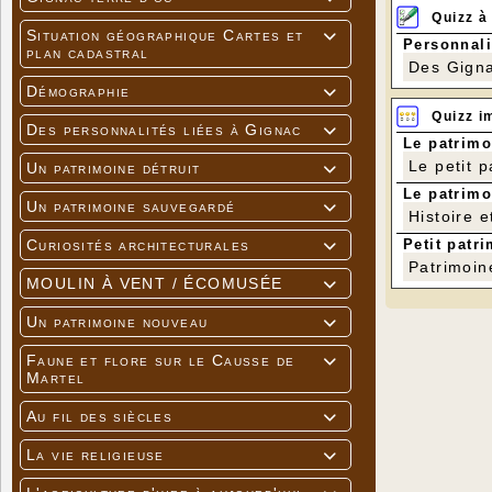
Quizz à
Situation géographique Cartes et

Personnali
plan cadastral
Des Gigna
Démographie

Quizz i
Des personnalités liées à Gignac

Le patrimo
Le petit 
Un patrimoine détruit

Le patrimo
Un patrimoine sauvegardé

Histoire e
Petit patri
Curiosités architecturales

Patrimoin
MOULIN À VENT / ÉCOMUSÉE

Un patrimoine nouveau

Faune et flore sur le Causse de

Martel
Au fil des siècles

La vie religieuse
