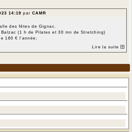
023 14:19
par
CAMR
alle des fêtes de Gignac.
Balzac (1 h de Pilates et 30 mn de Stretching)
de 180 € l'année;
Lire la suite
nt gratuits.
te Debrie - 06 89 44 72 46