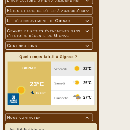
L'agriculture d'hier à aujourd'hui

Fêtes et loisirs d'hier à aujourd'hui

Le désenclavement de Gignac

Grands et petits événements dans

l'histoire récente de Gignac
Contributions

Quel temps fait-il à Gignac ?
Nous contacter

Bibliothèque