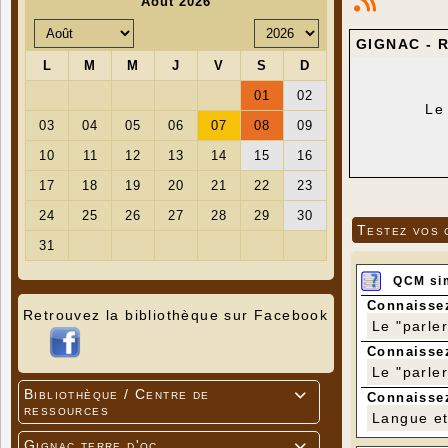
GIGNAC - R
Le 
Testez vos 
QCM si
Connaissez
Retrouvez la bibliothèque sur Facebook
Le "parle
Connaissez
Le "parle
Bibliothèque / Centre de

Connaissez
ressources
Langue et 
Gignac terre d'oc
