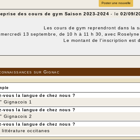
Poster une nouvelle
eprise des cours de gym Saison 2023-2024
- le
02/09/2
Les cours de gym reprendront dans la s
mercredi 13 septembre, de 10 h à 11 h 30, avec Roselyne 
Le montant de l'inscription est 
Les deux premiers cours so
Pour tout renseignement, contacter Annet
connaissances sur Gignac
mple
-vous la langue de chez nous ?
r" Gignacois 1
-vous la langue de chez nous ?
r" Gignacois 2
-vous la langue de chez nous ?
littérature occitanes