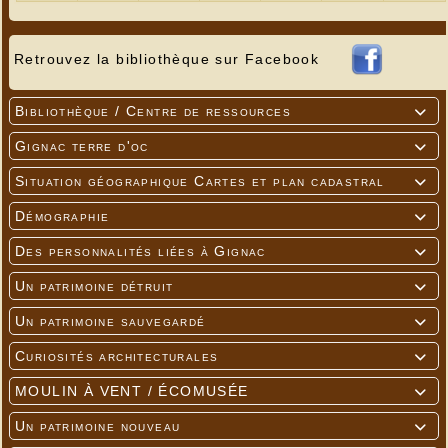
Retrouvez la bibliothèque sur Facebook
Bibliothèque / Centre de ressources

Gignac terre d'oc

Situation géographique Cartes et plan cadastral

Démographie

Des personnalités liées à Gignac

Un patrimoine détruit

Un patrimoine sauvegardé

Curiosités architecturales

MOULIN À VENT / ÉCOMUSÉE

Un patrimoine nouveau
