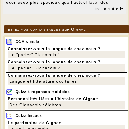
écomusée plus spacieux que l'actuel local des
Genestes. Merci à la famille donatrice et aux
Lire la suite
bénévoles adroits et débrouillards qui ont chargé ce
témoignage du passé en quelques minutes et
déchargé sans problème dans une remise la
charrette qui attend maintenant son dernier voyage.
Testez vos connaissances sur Gignac
QCM simple
Connaissez-vous la langue de chez nous ?
Le "parler" Gignacois 1
Connaissez-vous la langue de chez nous ?
Le "parler" Gignacois 2
Connaissez-vous la langue de chez nous ?
Langue et littérature occitanes
Quizz à réponses multiples
Personnalités liées à l'histoire de Gignac
Des Gignacois célèbres
Quizz images
Le patrimoine de Gignac
Le petit patrimoine