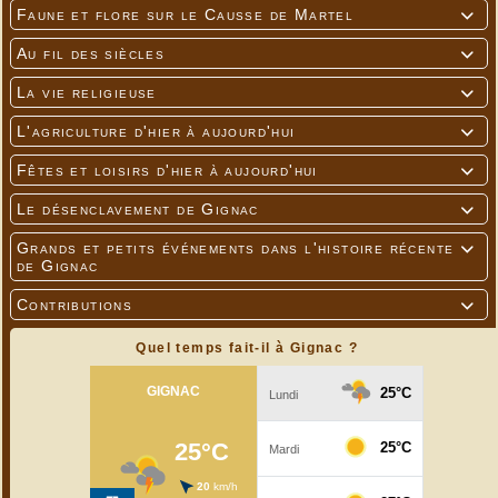
Faune et flore sur le Causse de Martel

Au fil des siècles

La vie religieuse

L'agriculture d'hier à aujourd'hui

Fêtes et loisirs d'hier à aujourd'hui

Le désenclavement de Gignac

Grands et petits événements dans l'histoire récente

de Gignac
Contributions

Quel temps fait-il à Gignac ?