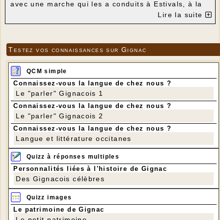
avec une marche qui les a conduits à Estivals, à la
Pierre des Trois Evêques et au moulin. Cerise sur le
Lire la suite
gâteau : une visite du moulin et de la maison du
meunier.
Testez vos connaissances sur Gignac
QCM simple
---
Connaissez-vous la langue de chez nous ?
Le "parler" Gignacois 1
Connaissez-vous la langue de chez nous ?
Le "parler" Gignacois 2
Connaissez-vous la langue de chez nous ?
Langue et littérature occitanes
Quizz à réponses multiples
Personnalités liées à l'histoire de Gignac
Des Gignacois célèbres
Quizz images
Le patrimoine de Gignac
Le petit patrimoine