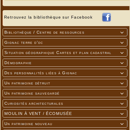
Retrouvez la bibliothèque sur Facebook
Bibliothèque / Centre de ressources

Gignac terre d'oc

Situation géographique Cartes et plan cadastral

Démographie

Des personnalités liées à Gignac

Un patrimoine détruit

Un patrimoine sauvegardé

Curiosités architecturales

MOULIN À VENT / ÉCOMUSÉE

Un patrimoine nouveau
