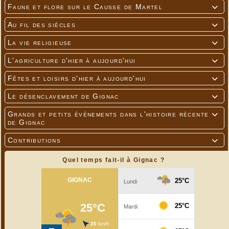
Faune et flore sur le Causse de Martel

Au fil des siècles

La vie religieuse

L'agriculture d'hier à aujourd'hui

Fêtes et loisirs d'hier à aujourd'hui

Le désenclavement de Gignac

Grands et petits événements dans l'histoire récente

de Gignac
Contributions

Quel temps fait-il à Gignac ?