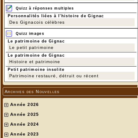
Quizz à réponses multiples
Personnalités liées à l'histoire de Gignac
Des Gignacois célèbres
Après la rando, le pot de l'amitié
---
Quizz images
Et pour la première fois, Jean-Pierre est sur la
Le patrimoine de Gignac
photo. Merci à Jean-Pierre Gaillard d'organiser
Le petit patrimoine
toutes ces randonnées des 1er et 3e lundis de
chaque mois (même si le lundi tombe un jour férié
Le patrimoine de Gignac
!!!).
Histoire et patrimoine
On se retrouve le dimanche 3 septembre pour la
Randonnée de la Pierre des Trois Evêques et le 1er
Petit patrimoine insolite
lundi de septembre, soit le 4 septembre.
Patrimoine restauré, détruit ou récent
Bonnes vacances.
Archives des Nouvelles
Année 2026
Année 2025
Année 2024
Année 2023