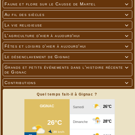
Faune et flore sur le Causse de Martel

Au fil des siècles

La vie religieuse

L'agriculture d'hier à aujourd'hui

---
Fêtes et loisirs d'hier à aujourd'hui

Le désenclavement de Gignac

Grands et petits événements dans l'histoire récente

de Gignac
Contributions

Quel temps fait-il à Gignac ?
Repas au coin du four sous la halle de Collonges
---