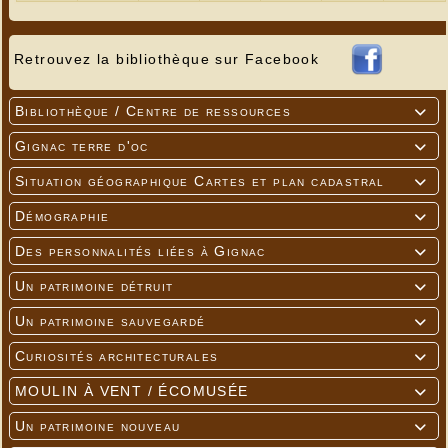
Retrouvez la bibliothèque sur Facebook
Bibliothèque / Centre de ressources

Gignac terre d'oc

Situation géographique Cartes et plan cadastral

Démographie

Des personnalités liées à Gignac

Un patrimoine détruit

Un patrimoine sauvegardé

Curiosités architecturales

MOULIN À VENT / ÉCOMUSÉE

Un patrimoine nouveau
