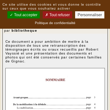
Panneau de gestion des cookies
Ce site utilise des cookies et vous donne le contrôle
Nouvelles
sur ceux que vous souhaitez activer
Tout accepter
Tout refuser
Personnaliser
Une nouvelle brochure consacrée à l'histoire de
Politique de confidentialité
Gignac "GIGNAC 1939-1945"
- le
10/06/2023 11:40
par
bibliotheque
Ce document a pour ambition de mettre à la
disposition de tous une retranscription des
témoignages écrits ou oraux recueillis par Robert
Vayssié et une présentation des documents et
photos qui ont été conservés par certaines familles
de Gignac.