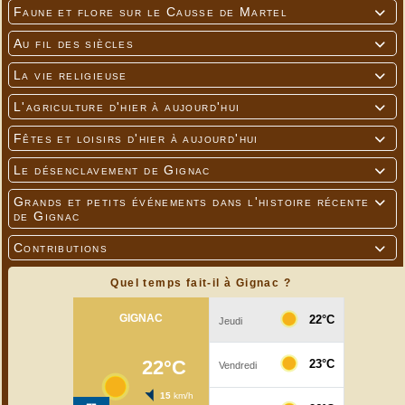
Faune et flore sur le Causse de Martel

Au fil des siècles

La vie religieuse

---
L'agriculture d'hier à aujourd'hui

Fêtes et loisirs d'hier à aujourd'hui

Le désenclavement de Gignac

Grands et petits événements dans l'histoire récente

de Gignac
Contributions

Quel temps fait-il à Gignac ?
---