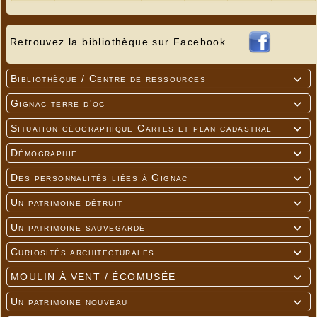
Retrouvez la bibliothèque sur Facebook
Bibliothèque / Centre de ressources

Gignac terre d'oc

---
Situation géographique Cartes et plan cadastral

Démographie

Des personnalités liées à Gignac

Un patrimoine détruit

Un patrimoine sauvegardé

Curiosités architecturales

MOULIN À VENT / ÉCOMUSÉE

Un patrimoine nouveau
